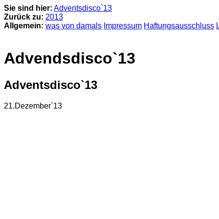
Sie sind hier:
Adventsdisco`13
Zurück zu:
2013
Allgemein:
was von damals
Impressum
Haftungsausschluss
Advendsdisco`13
Adventsdisco`13
21.Dezember`13